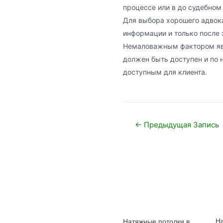
процессе или в до судебном
Для выбора хорошего адвок
информации и только после э
Немаловажным фактором явл
должен быть доступен и по 
доступным для клиента.
Навигация
←
Предыдущая Запись
по
записям
Н
Натяжные потолки в