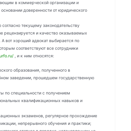
ающим в коммерческой организации и
 основании доверенности от юридического
то согласно текущему законодательству
не рецензируется и качество оказываемых
. А вот хороший адвокат выбирается по
оторым соответствуют все сотрудники
urfo.ru/
, и к ним относятся:
ского образования, полученного в
бном заведении, прошедшем государственную
ы по специальности с получением
иональных квалификационных навыков и
кационных экзаменов, регулярное прохождение
икации, непрерывного обучения и практики;
катского статуса в порядке, установленном на