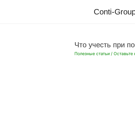
Перейти
Conti-Group
к
содержимому
Что учесть при п
Полезные статьи
/
Оставьте