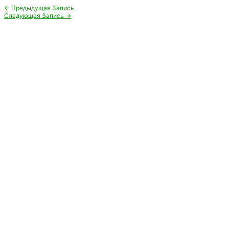
Навигация
←
Предыдущая Запись
по
Следующая Запись
→
записям