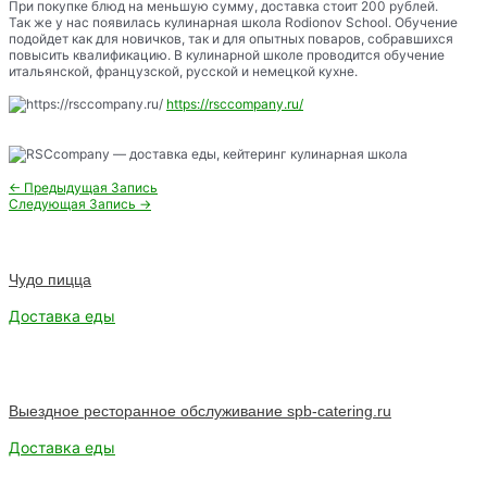
При покупке блюд на меньшую сумму, доставка стоит 200 рублей.
Так же у нас появилась кулинарная школа Rodionov School. Обучение
подойдет как для новичков, так и для опытных поваров, собравшихся
повысить квалификацию. В кулинарной школе проводится обучение
итальянской, французской, русской и немецкой кухне.
https://rsccompany.ru/
Навигация
←
Предыдущая Запись
по
Следующая Запись
→
записям
Чудо пицца
Доставка еды
Выездное ресторанное обслуживание spb-catering.ru
Доставка еды