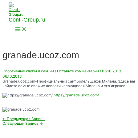
Перейти
к
содержимому
Conti-Group.ru
Main
Menu
granade.ucoz.com
Спортивные клубы и секции
/
Оставьте комментарий
/
06.10.2013
06.10.2013
Granade.ucoz.com-Неофициальный сайт болельщиков Милана. Здесь вы
найдете самые свежие новости касающиеся Милана и его игроков.
https://granade.ucoz.com/
Навигация
←
Предыдущая Запись
по
Следующая Запись
→
записям