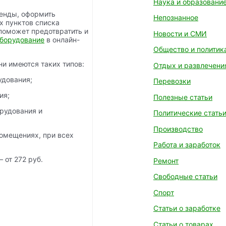
Наука и образовани
ренды, оформить
Непознанное
х пунктов списка
 поможет предотвратить и
Новости и СМИ
оборудование
в онлайн-
Общество и политик
ни имеются таких типов:
Отдых и развлечени
удования;
Перевозки
ия;
Полезные статьи
рудования и
Политические стать
Производство
омещениях, при всех
Работа и заработок
 от 272 руб.
Ремонт
Свободные статьи
Спорт
Статьи о заработке
Статьи о товарах