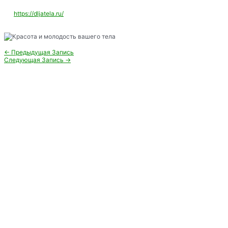
https://dljatela.ru/
Навигация
←
Предыдущая Запись
по
Следующая Запись
→
записям