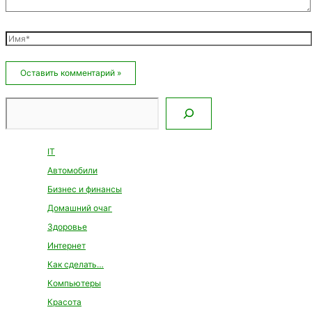
Имя*
Email*
Сайт
Поиск
IT
Автомобили
Бизнес и финансы
Домашний очаг
Здоровье
Интернет
Как сделать…
Компьютеры
Красота