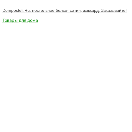
Domposteli.Ru: постельное белье- сатин, жаккард. Заказывайте!
Товары для дома