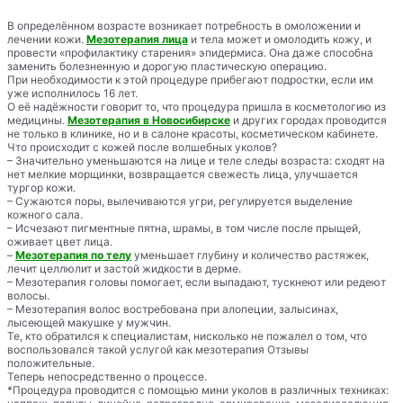
В определённом возрасте возникает потребность в омоложении и
лечении кожи.
Мезотерапия лица
и тела может и омолодить кожу, и
провести «профилактику старения» эпидермиса. Она даже способна
заменить болезненную и дорогую пластическую операцию.
При необходимости к этой процедуре прибегают подростки, если им
уже исполнилось 16 лет.
О её надёжности говорит то, что процедура пришла в косметологию из
медицины.
Мезотерапия в Новосибирске
и других городах проводится
не только в клинике, но и в салоне красоты, косметическом кабинете.
Что происходит с кожей после волшебных уколов?
– Значительно уменьшаются на лице и теле следы возраста: сходят на
нет мелкие морщинки, возвращается свежесть лица, улучшается
тургор кожи.
– Сужаются поры, вылечиваются угри, регулируется выделение
кожного сала.
– Исчезают пигментные пятна, шрамы, в том числе после прыщей,
оживает цвет лица.
–
Мезотерапия по телу
уменьшает глубину и количество растяжек,
лечит целлюлит и застой жидкости в дерме.
– Мезотерапия головы помогает, если выпадают, тускнеют или редеют
волосы.
– Мезотерапия волос востребована при алопеции, залысинах,
лысеющей макушке у мужчин.
Те, кто обратился к специалистам, нисколько не пожалел о том, что
воспользовался такой услугой как мезотерапия Отзывы
положительные.
Теперь непосредственно о процессе.
*Процедура проводится с помощью мини уколов в различных техниках: