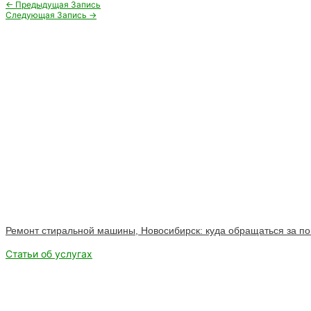
Навигация
←
Предыдущая Запись
по
Следующая Запись
→
записям
Ремонт стиральной машины, Новосибирск: куда обращаться за 
Статьи об услугах