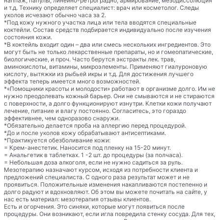
наппаж, папулы, линейно-ретроградно, армирование, мезодиссолюция
и т.д. Технику определяет специалист: врач или косметолог. Следы
уколов исчезают обычно часа за 2.
*Под кожу нужного участка лица или тела вводятся специальные
коктейли. Состав средств подбирается индивидуально после изучения
состояния кожи.
*В коктейль входит один – два или смесь нескольких ингредиентов. Это
могут быть не только лекарственные препараты, но и гомеопатические,
биологические, и проч. Часто берутся экстракты лек. трав,
аминокислоты, витамины, микроэлементы. Применяют гиалуроновую
кислоту, вытяжки из рыбьей икры и т.д. Для достижения лучшего
эффекта теперь имеется много возможностей.
*«Помощники красоты и молодости» работают в организме долго. Им не
нужно преодолевать кожный барьер. Они не смываются и не стираются
с поверхности, а долго функционируют изнутри. Клетки кожи получают
лечение, питание и влагу постоянно. Согласитесь, это гораздо
эффективнее, чем одноразово снаружи.
*Обязательно делается проба на аллергию перед процедурой.
*До и после уколов кожу обрабатывают антисептиками.
*Практикуется обезболивание кожи:
= Крем-анестетик. Наносится под пленку на 15-20 минут.
= Анальгетик в таблетках. 1 -2 шт. до процедуры (за полчаса).
= Небольшая доза алкоголя, если не нужно садиться за руль.
Мезотерапию назначают курсом, исходя из потребности клиента и
предложений специалиста. С одного раза результат может и не
проявиться. Положительные изменения накапливаются постепенно и
долго радуют и вдохновляют. Об этом вы можете почитать на сайте, у
нас есть материал: мезотерапия отзывы клиентов.
Есть и огорчения. Это синяки, которые могут появиться после
процедуры. Они возникают, если игла повредила стенку сосуда. Для тех,