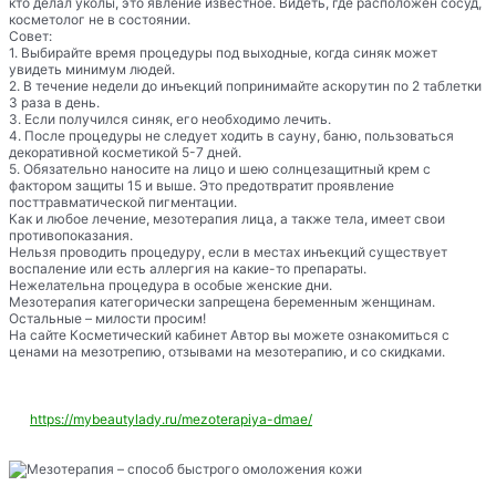
кто делал уколы, это явление известное. Видеть, где расположен сосуд,
косметолог не в состоянии.
Совет:
1. Выбирайте время процедуры под выходные, когда синяк может
увидеть минимум людей.
2. В течение недели до инъекций попринимайте аскорутин по 2 таблетки
3 раза в день.
3. Если получился синяк, его необходимо лечить.
4. После процедуры не следует ходить в сауну, баню, пользоваться
декоративной косметикой 5-7 дней.
5. Обязательно наносите на лицо и шею солнцезащитный крем с
фактором защиты 15 и выше. Это предотвратит проявление
посттравматической пигментации.
Как и любое лечение, мезотерапия лица, а также тела, имеет свои
противопоказания.
Нельзя проводить процедуру, если в местах инъекций существует
воспаление или есть аллергия на какие-то препараты.
Нежелательна процедура в особые женские дни.
Мезотерапия категорически запрещена беременным женщинам.
Остальные – милости просим!
На сайте Косметический кабинет Автор вы можете ознакомиться с
ценами на мезотрепию, отзывами на мезотерапию, и со скидками.
https://mybeautylady.ru/mezoterapiya-dmae/