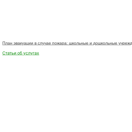
План эвакуации в случае пожара: школьные и дошкольные учреж
Статьи об услугах