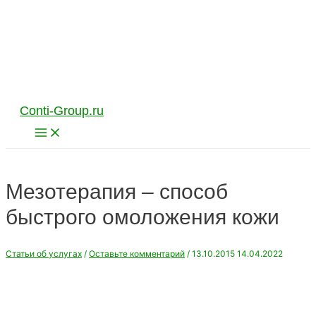
Перейти
к
содержимому
Conti-Group.ru
Main
Menu
Мезотерапия – способ
быстрого омоложения кожи
Статьи об услугах
/
Оставьте комментарий
/
13.10.2015
14.04.2022