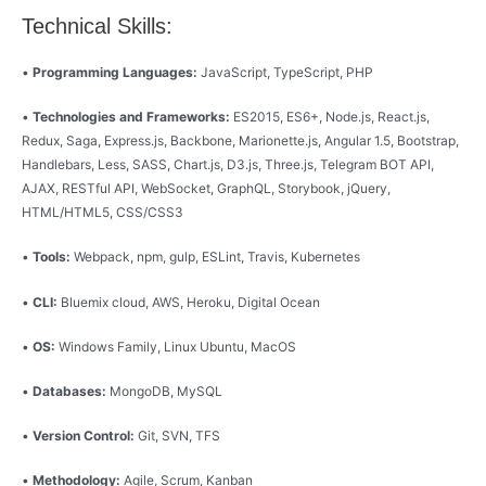
Technical Skills:
•
Programming Languages:
JavaScript, TypeScript, PHP
•
Technologies and Frameworks:
ES2015, ES6+, Node.js, React.js,
Redux, Saga, Express.js, Backbone, Marionette.js, Angular 1.5, Bootstrap,
Handlebars, Less, SASS, Chart.js, D3.js, Three.js, Telegram BOT API,
AJAX, RESTful API, WebSocket, GraphQL, Storybook, jQuery,
HTML/HTML5, CSS/CSS3
•
Tools:
Webpack, npm, gulp, ESLint, Travis, Kubernetes
•
CLI:
Bluemix cloud, AWS, Heroku, Digital Ocean
•
OS:
Windows Family, Linux Ubuntu, MacOS
•
Databases:
MongoDB, MySQL
•
Version Control:
Git, SVN, TFS
•
Methodology:
Agile, Scrum, Kanban