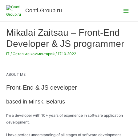
Перейти
к
Conti-Group.ru
Main
содержимому
Menu
Mikalai Zaitsau – Front-End
Developer & JS programmer
IT
/
Оставьте комментарий
/
17.10.2022
ABOUT ME
Front-End & JS developer
based in Minsk, Belarus
I’m a developer with 10+ years of experience in software application
development.
I have perfect understanding of all stages of software development