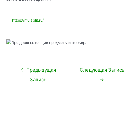
https://multiplit.ru/
Навигация
←
Предыдущая
Следующая Запись
по
Запись
→
записям