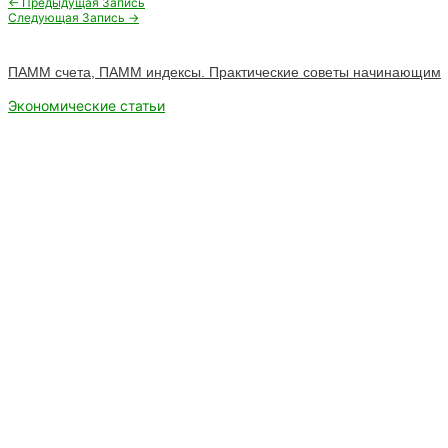
Навигация
←
Предыдущая Запись
по
Следующая Запись
→
записям
ПАММ счета, ПАММ индексы. Практические советы начинающим
Экономические статьи