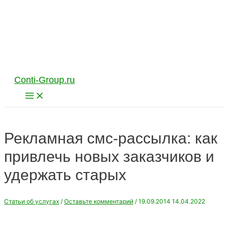
Перейти
к
содержимому
Conti-Group.ru
Main
Menu
Рекламная смс-рассылка: как
привлечь новых заказчиков и
удержать старых
Статьи об услугах
/
Оставьте комментарий
/
19.09.2014
14.04.2022