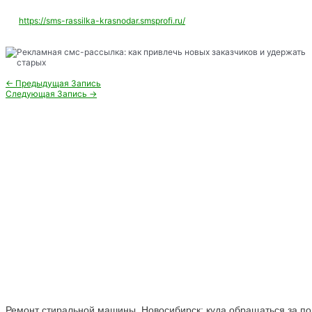
https://sms-rassilka-krasnodar.smsprofi.ru/
Навигация
←
Предыдущая Запись
по
Следующая Запись
→
записям
Ремонт стиральной машины, Новосибирск: куда обращаться за 