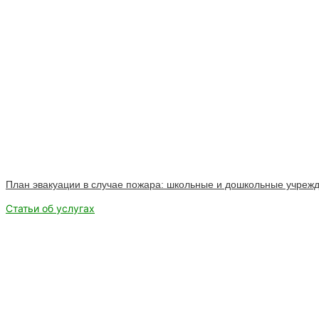
План эвакуации в случае пожара: школьные и дошкольные учреж
Статьи об услугах