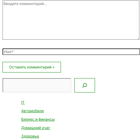
Введите
комментарий...
Имя*
Email*
Сайт
Поиск
IT
Автомобили
Бизнес и финансы
Домашний очаг
Здоровье