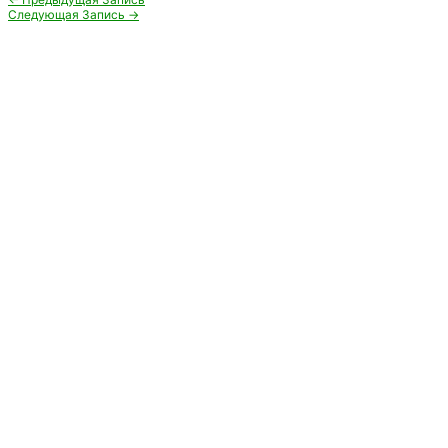
по
Следующая Запись
→
записям