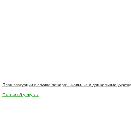
План эвакуации в случае пожара: школьные и дошкольные учреж
Статьи об услугах