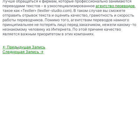
Лучше обращаться к фирмам, которые профессионально занимаются
переводами текстов – в узкоспециализированное
агентство переводов
,
такое как «Textler» (textler-studio.com). В таком случае вы сможете
отправить отрывок текста и оценить качество, грамотность и скорость
работы переводчиков. Помимо того, агентствам переводов намного
принципиальнее не потерять лицо перед заказчиком, нежели какому-то
незнакомому человеку из Интернета. По этой причине качество
является важным приоритетом в этих компаниях.
Навигация
←
Предыдущая Запись
по
Следующая Запись
→
записям