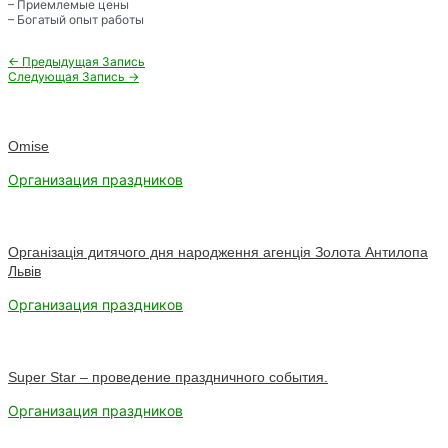
– Приемлемые цены
– Богатый опыт работы
Навигация
←
Предыдущая Запись
по
Следующая Запись
→
записям
Omise
Организация праздников
Органiзацiя дитячого дня народження агенцiя Золота Антилопа
Львiв
Организация праздников
Super Star – проведение праздничного события.
Организация праздников