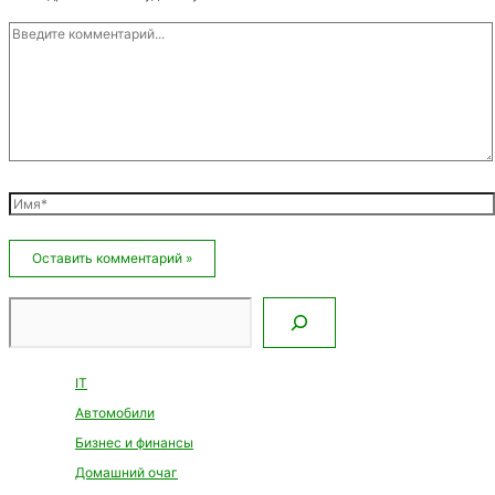
Введите
комментарий...
Имя*
Email*
Сайт
Поиск
IT
Автомобили
Бизнес и финансы
Домашний очаг