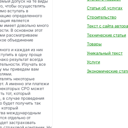
аемый допуск на те виды
го, чтобы осуществлять
Статьи об услугах
имо вступать в
изацию определенного
Строительство
зация является
ем имеет довольно много
Текст с сайта автор
сти. В основном этот
Технические статьи
вами рассматриваем
ское объединение
Товары
много и каждая из них
Уникальный текст
ступить в одну проще
нако результат всегда
Услуги
тельности. Изучать все
му мы приведем вам
Экономические стат
елями.
ствлять некоторые
ет. А именно эти платежи
 некоторых СРО может
ть тот, который
, в случае проведения
 будет получить так
, который
ства международным
тся отдельно от
удет застраховать
р страховой компании. Ну