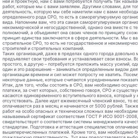
ней и проектную, нам с вами потребуется получить так назыв
работ, которые мы с вами заявляем. Другими словами, для то
деятельность, которую мы себе наметили нам с вами необход
определенного рода СРО, то есть в саморегулируемую орган
вида. Напомним вам, что эта самая саморегулируемая органи
некоммерческой и негосударственной, однако она вместе с т
полномочий, а объединяет она своих членов по принципу схоже
принцип единства заключается в сфере деятельности. Мы с 
строительное СРО, то есть не государственное и некоммерче
строителей и строительных компаний.
Таких организаций, даже в пределах одного города довольно 
предъявляет свои требования и устанавливает свои взносы. В
простого, в другую – потребуется приложить массу усилий, од
один и это разрешение – заниматься определенным видом дея
организации времени и сил может попросту не хватить. Посе
некоторые данные, которые считаются усредненными показат
Итак, для того, чтобы состоять в СРО, вам необходимо осуще
платежи, за счет которых, собственно говоря, СРО и существу
касаются единовременного вступительного взноса, который у
отсутствовать. Далее идет ежемесячный членский взнос, то ес
оплачивается раз в месяц и начинается от 5000 рублей. Также
работ на особо опасных и технически сложных вам необходимо
называемый сертификат соответствия ГОСТ Р ИСО 9001-2008
свидетельствует о соответствии системы менеджмента каче
стандартам. Подготовка и аттестация специалистов оплачиваю
вышеперечисленных платежей. Кроме того, вам необходимо б
гражданскую ответственность. Тут вам предоставляется выбо