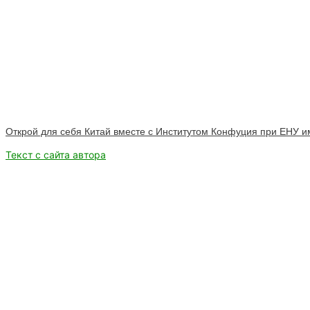
Открой для себя Китай вместе с Институтом Конфуция при ЕНУ им
Текст с сайта автора